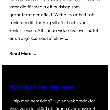
låter dig förmedla ett budskap som
garanterat ger effekt. Webb-tv är helt rätt
tänkt om ditt företag vill nå ut och synas i
konkurrensen.Att sända video live över nätet
är otroligt kostnadseffektivt…
Read More
Webbredaktör.com
Hjälp med hemsidan? Hyr en webbredaktör.
Visst vore det skönt att lämna över ansvaret