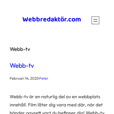
Hoppa
till
Webbredaktör.com
innehåll
Webb-tv
Webb-tv
Februari 14, 2025
·
Peter
Webb-tv är en naturlig del av en webbplats
innehåll. Film låter dig vara med där, när det
händer oavsett vart du befinner dig! Webb-tv