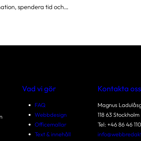
mation, spendera tid och…
Vad vi gör
Kontakta oss
FAQ
Magnus Ladulåsg
Webbdesign
118 63 Stockholm
n
Officemallar
Tel: +46 86 46 11
Text & innehåll
info@webbredak