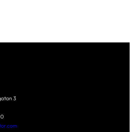
atan 3
00
tor.com